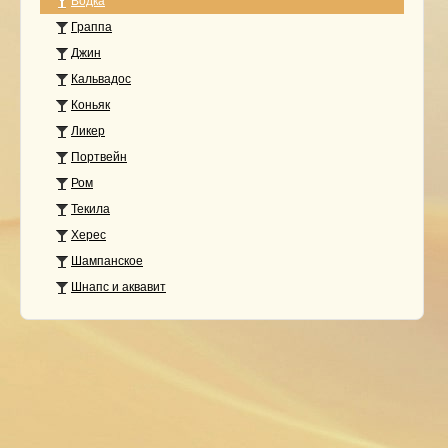
Водка
Граппа
Джин
Кальвадос
Коньяк
Ликер
Портвейн
Ром
Текила
Херес
Шампанское
Шнапс и аквавит