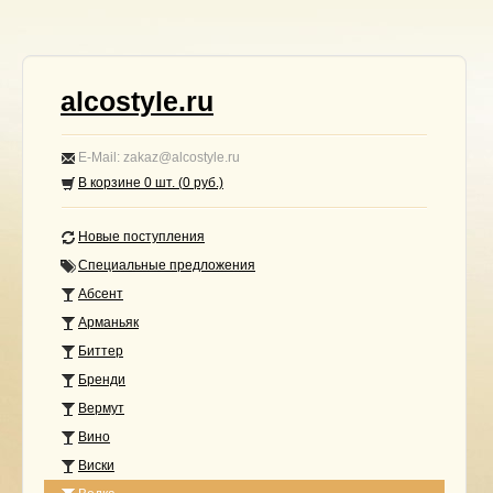
alcostyle.ru
E-Mail: zakaz@alcostyle.ru
В корзине
0
шт. (
0
руб.)
Новые поступления
Специальные предложения
Абсент
Арманьяк
Биттер
Бренди
Вермут
Вино
Виски