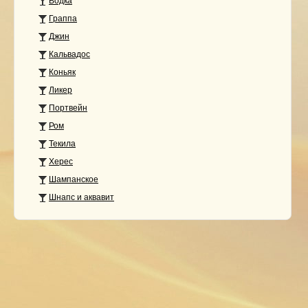
Водка
Граппа
Джин
Кальвадос
Коньяк
Ликер
Портвейн
Ром
Текила
Херес
Шампанское
Шнапс и аквавит