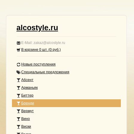
alcostyle.ru
E-Mail: zakaz@alcostyle.ru
В корзине
0
шт. (
0
руб.)
Новые поступления
Специальные предложения
Абсент
Арманьяк
Биттер
Бренди
Вермут
Вино
Виски