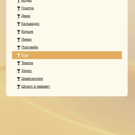
Водка
Граппа
Джин
Кальвадос
Коньяк
Ликер
Портвейн
Ром
Текила
Херес
Шампанское
Шнапс и аквавит