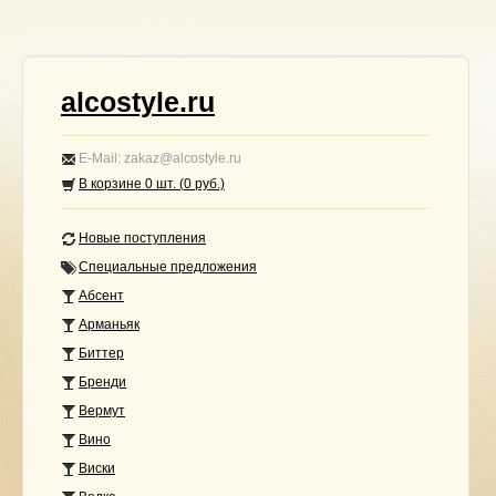
alcostyle.ru
E-Mail: zakaz@alcostyle.ru
В корзине
0
шт. (
0
руб.)
Новые поступления
Специальные предложения
Абсент
Арманьяк
Биттер
Бренди
Вермут
Вино
Виски