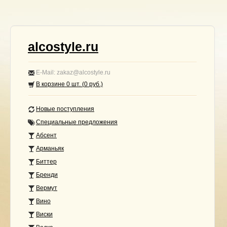
alcostyle.ru
E-Mail: zakaz@alcostyle.ru
В корзине
0
шт. (
0
руб.)
Новые поступления
Специальные предложения
Абсент
Арманьяк
Биттер
Бренди
Вермут
Вино
Виски