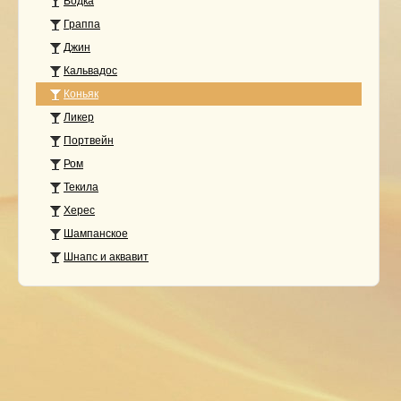
Водка
Граппа
Джин
Кальвадос
Коньяк
Ликер
Портвейн
Ром
Текила
Херес
Шампанское
Шнапс и аквавит