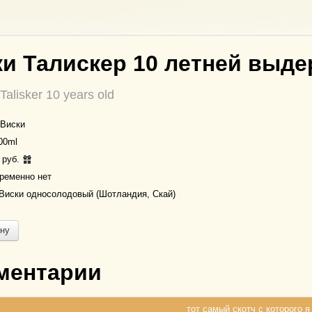
и Талискер 10 летней выд
Talisker 10 years old
Виски
00ml
 руб.
ременно нет
Виски односолодовый (Шотландия, Скай)
ину
ментарии
тот самый скотч с которого я