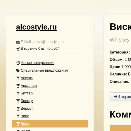
Виск
alcostyle.ru
Whiskey 
E-Mail: zakaz@alcostyle.ru
В корзине
0
шт. (
0
руб.)
Категория:
Объем:
1 0
Новые поступления
Цена:
7,000
Специальные предложения
Наличие:
В
Абсент
Описание:
Арманьяк
Биттер
В корз
Бренди
Вермут
Ком
Вино
Виски