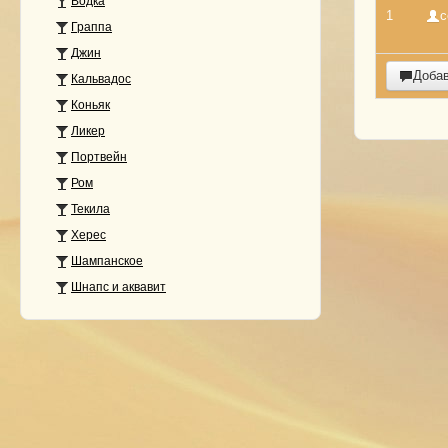
Водка
1
с
Граппа
Джин
Доба
Кальвадос
Коньяк
Ликер
Портвейн
Ром
Текила
Херес
Шампанское
Шнапс и аквавит