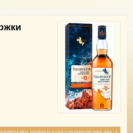
ержки
 влюбился айлу, копчёность и соль в послевкусии очень ярки , а