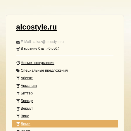
alcostyle.ru
E-Mail: zakaz@alcostyle.ru
В корзине
0
шт. (
0
руб.)
Новые поступления
Специальные предложения
Абсент
Арманьяк
Биттер
Бренди
Вермут
Вино
Виски