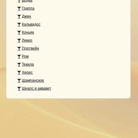
Водка
Граппа
Джин
Кальвадос
Коньяк
Ликер
Портвейн
Ром
Текила
Херес
Шампанское
Шнапс и аквавит