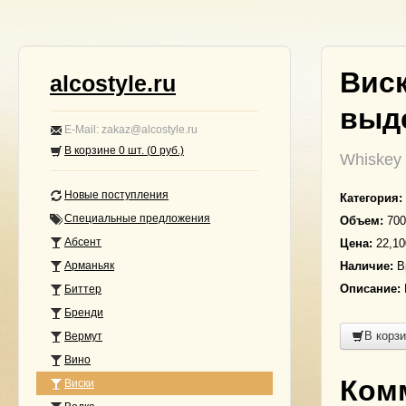
Виск
alcostyle.ru
выд
E-Mail: zakaz@alcostyle.ru
В корзине
0
шт. (
0
руб.)
Whiskey 
Новые поступления
Категория:
Специальные предложения
Объем:
700
Абсент
Цена:
22,10
Арманьяк
Наличие:
В
Описание:
Биттер
Бренди
В корз
Вермут
Вино
Ком
Виски