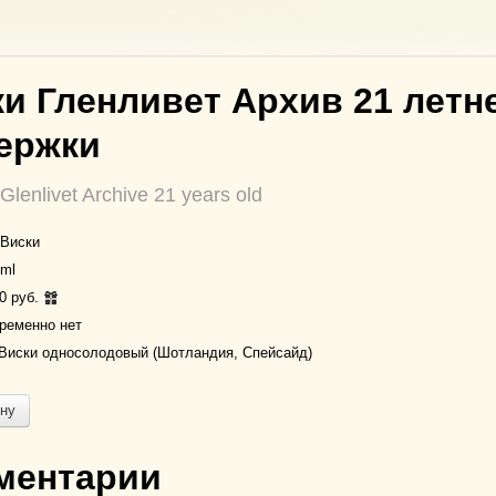
и Гленливет Архив 21 летн
ержки
Glenlivet Archive 21 years old
Виски
ml
0 руб.
ременно нет
Виски односолодовый (Шотландия, Спейсайд)
ину
ментарии