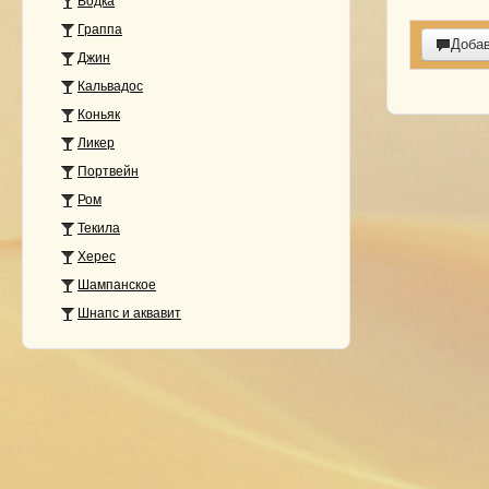
Водка
Граппа
Доба
Джин
Кальвадос
Коньяк
Ликер
Портвейн
Ром
Текила
Херес
Шампанское
Шнапс и аквавит