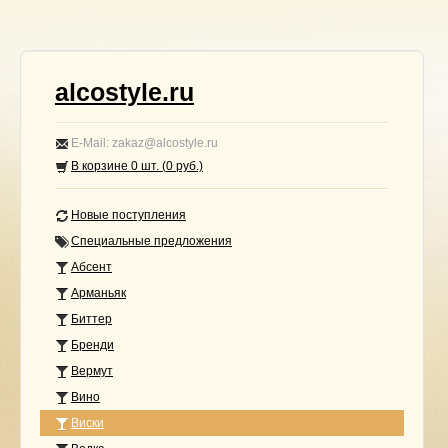
alcostyle.ru
E-Mail: zakaz@alcostyle.ru
В корзине
0
шт. (
0
руб.)
Новые поступления
Специальные предложения
Абсент
Арманьяк
Биттер
Бренди
Вермут
Вино
Виски