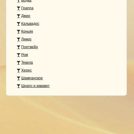
Водка
Граппа
Джин
Кальвадос
Коньяк
Ликер
Портвейн
Ром
Текила
Херес
Шампанское
Шнапс и аквавит