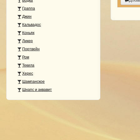
Доба
Водка
Граппа
Джин
Кальвадос
Коньяк
Ликер
Портвейн
Ром
Текила
Херес
Шампанское
Шнапс и аквавит