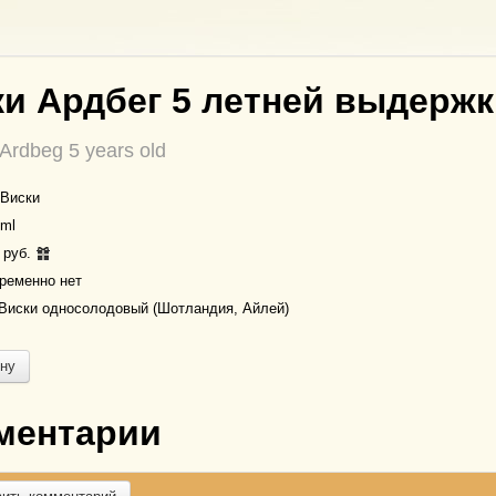
и Ардбег 5 летней выдерж
Ardbeg 5 years old
Виски
ml
 руб.
ременно нет
Виски односолодовый (Шотландия, Айлей)
ину
ментарии