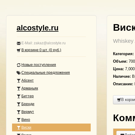
Виск
alcostyle.ru
Whiskey 
E-Mail: zakaz@alcostyle.ru
В корзине
0
шт. (
0
руб.)
Категория:
Объем:
700
Новые поступления
Цена:
7,000
Специальные предложения
Наличие:
В
Абсент
Описание:
Арманьяк
Биттер
В корз
Бренди
Вермут
Ком
Вино
Виски