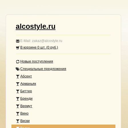
alcostyle.ru
E-Mail: zakaz@alcostyle.ru
В корзине
0
шт. (
0
руб.)
Новые поступления
Специальные предложения
Абсент
Арманьяк
Биттер
Бренди
Вермут
Вино
Виски