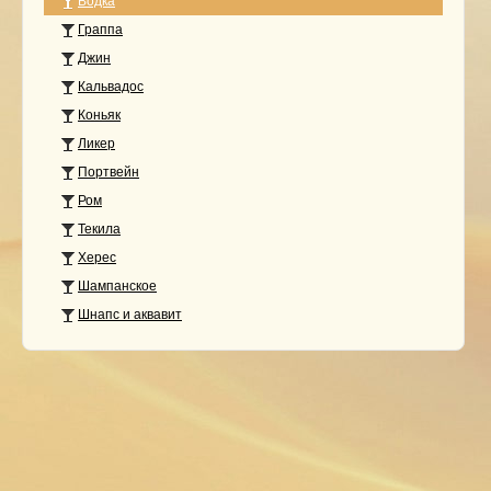
Водка
Граппа
Джин
Кальвадос
Коньяк
Ликер
Портвейн
Ром
Текила
Херес
Шампанское
Шнапс и аквавит