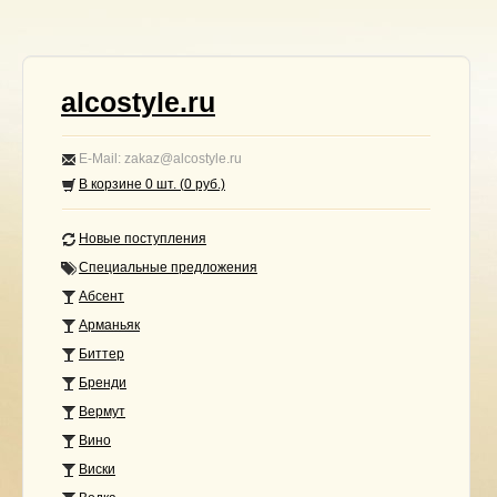
alcostyle.ru
E-Mail: zakaz@alcostyle.ru
В корзине
0
шт. (
0
руб.)
Новые поступления
Специальные предложения
Абсент
Арманьяк
Биттер
Бренди
Вермут
Вино
Виски