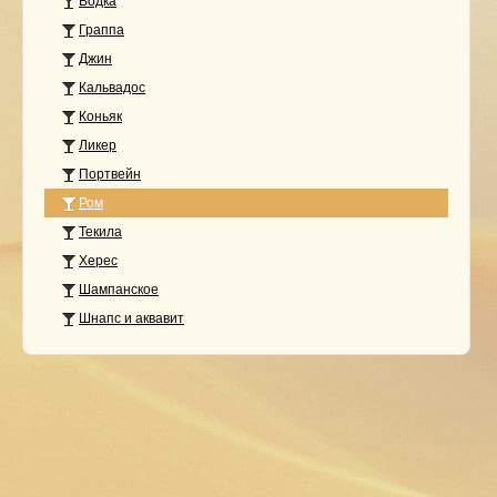
Водка
Граппа
Джин
Кальвадос
Коньяк
Ликер
Портвейн
Ром
Текила
Херес
Шампанское
Шнапс и аквавит