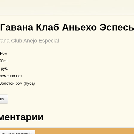
Гавана Клаб Аньехо Эспес
na Club Anejo Especial
Ром
00ml
 руб.
ременно нет
Золотой ром (Куба)
ину
ментарии