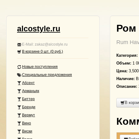
Ром 
alcostyle.ru
Rum Hava
E-Mail: zakaz@alcostyle.ru
В корзине
0
шт. (
0
руб.)
Категория:
Объем:
1 0
Новые поступления
Цена:
3,500
Специальные предложения
Наличие:
В
Абсент
Описание:
Арманьяк
Биттер
В корз
Бренди
Вермут
Ком
Вино
Виски