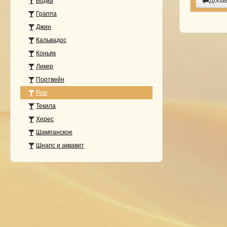
Доба
Водка
Граппа
Джин
Кальвадос
Коньяк
Ликер
Портвейн
Ром
Текила
Херес
Шампанское
Шнапс и аквавит