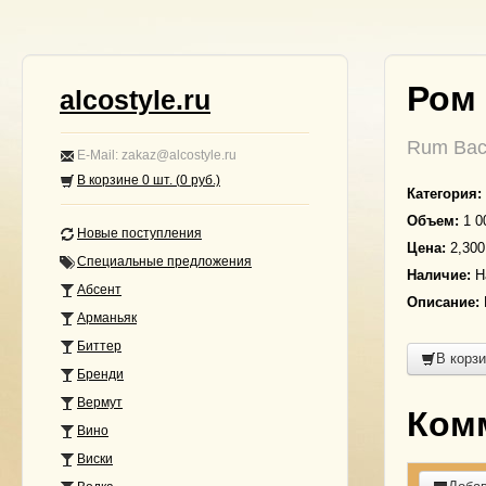
Ром
alcostyle.ru
Rum Baca
E-Mail: zakaz@alcostyle.ru
В корзине
0
шт. (
0
руб.)
Категория:
Объем:
1 0
Новые поступления
Цена:
2,300
Специальные предложения
Наличие:
На
Абсент
Описание:
Арманьяк
Биттер
В корз
Бренди
Вермут
Ком
Вино
Виски