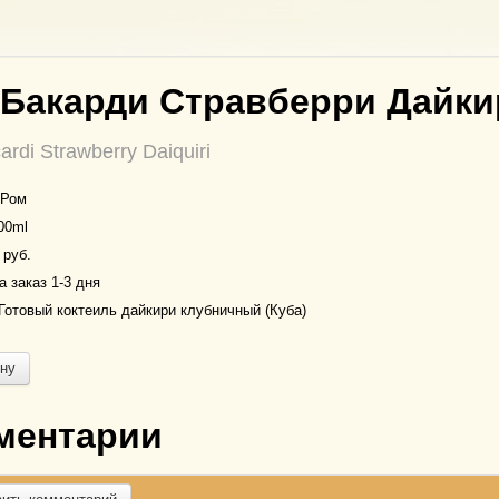
 Бакарди Стравберри Дайки
rdi Strawberry Daiquiri
Ром
00ml
 руб.
 заказ 1-3 дня
Готовый коктеиль дайкири клубничный (Куба)
ину
ментарии