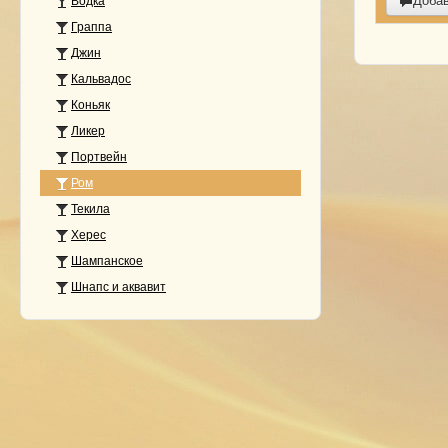
Доба
Водка
Граппа
Джин
Кальвадос
Коньяк
Ликер
Портвейн
Ром
Текила
Херес
Шампанское
Шнапс и аквавит