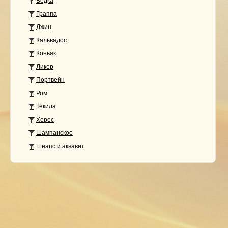
Водка
Граппа
Джин
Кальвадос
Коньяк
Ликер
Портвейн
Ром
Текила
Херес
Шампанское
Шнапс и аквавит