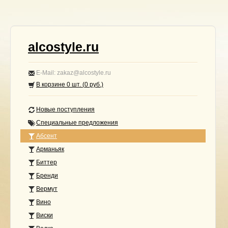
alcostyle.ru
E-Mail: zakaz@alcostyle.ru
В корзине
0
шт. (
0
руб.)
Новые поступления
Специальные предложения
Абсент
Арманьяк
Биттер
Бренди
Вермут
Вино
Виски